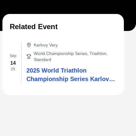
Related Event
Karlovy Vary
World Championship Series, Triathlon,
Sep
Standard
14
25
2025 World Triathlon
Championship Series Karlovy
Vary