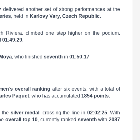
y
delivered another set of strong performances at the
eries
, held in
Karlovy Vary, Czech Republic
.
ch Riviera, climbed one step higher on the podium,
f
01:49:29
.
 Moya
, who finished
seventh
in
01:50:17
.
men’s overall ranking
after six events, with a total of
arles Paquet
, who has accumulated
1854 points
.
 the
silver medal
, crossing the line in
02:02:25
. With
the
overall top 10
, currently ranked
seventh
with
2087