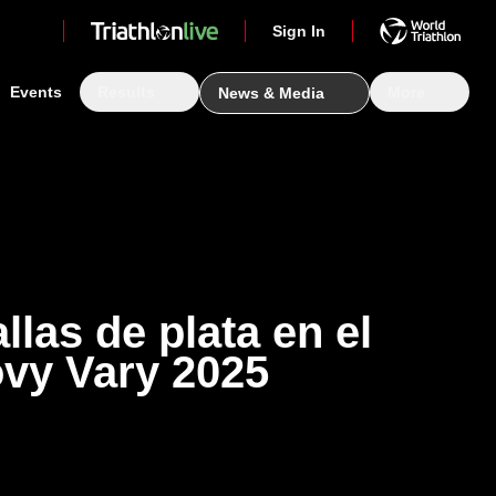
Sign In
Events
Results
More
News & Media
las de plata en el
ovy Vary 2025