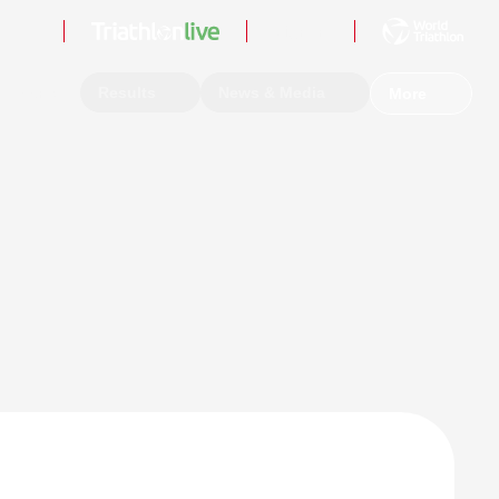
Sign In
Events
Results
News & Media
More